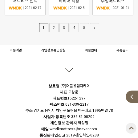
매트리스 선택
테리어 색상
수입매트리스
| 2021-02-17
| 2021-02-3
| 2021-01-21
1
2
3
4
5
이용약관
개인정보취급방침
이용안내
제휴문의
상호명
(주)더블유엠디케이
대표
오상운
대표번호
1522-1297
팩스번호
031-339-2217
주소
경기도 용인시 처인구 모현읍 백옥대로 1995번길 78
사업자 등록번호
336-81-00209
개인정보 관리자
박성철
메일
wmdkmattress@naver.com
통신판매업신고
2019-용인처인-0288