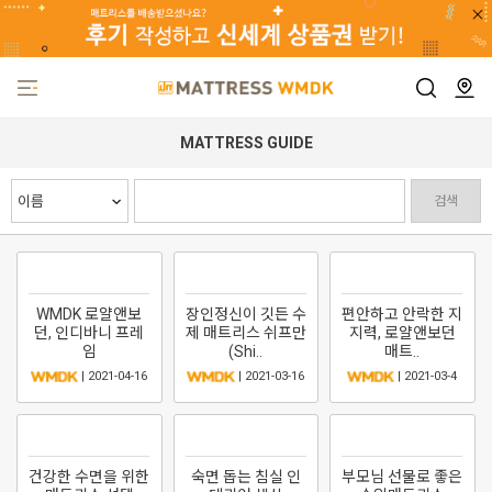
MATTRESS GUIDE
검색
WMDK 로얄앤보
장인정신이 깃든 수
편안하고 안락한 지
던, 인디바니 프레
제 매트리스 쉬프만
지력, 로얄앤보던
임
(Shi..
매트..
| 2021-04-16
| 2021-03-16
| 2021-03-4
건강한 수면을 위한
숙면 돕는 침실 인
부모님 선물로 좋은