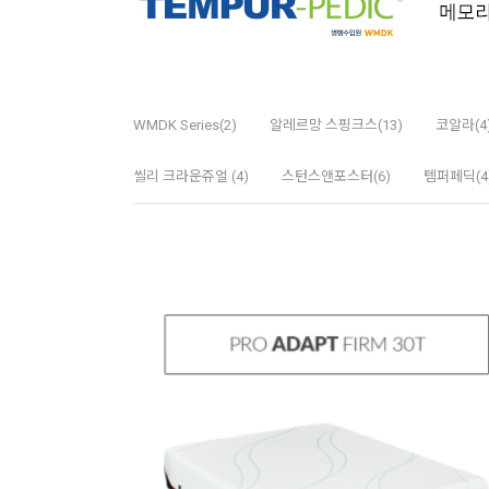
WMDK Series(2)
알레르망 스핑크스(13)
코알라(4
씰리 크라운쥬얼 (4)
스턴스앤포스터(6)
템퍼페딕(4