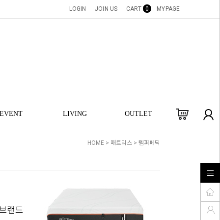
LOGIN
JOIN US
CART
0
MYPAGE
EVENT
LIVING
OUTLET
HOME
>
매트리스
>
템퍼페딕