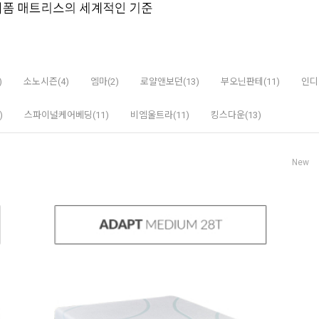
)
소노시즌(4)
엠마(2)
로얄앤보던(13)
부오닌판테(11)
인디
)
스파이널케어베딩(11)
비엠울트라(11)
킹스다운(13)
New