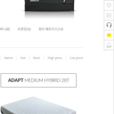
바니(8)
쉬프만(4)
씰리 매트리스(14)
Name
Hot
Best
High price
Low price