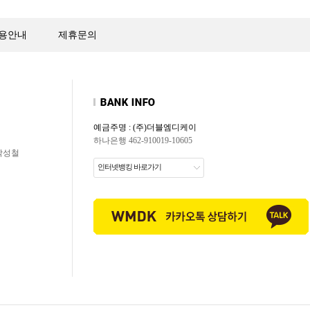
용안내
제휴문의
예금주명 : (주)더블엠디케이
하나은행 462-910019-10605
 박성철
인터넷뱅킹 바로가기