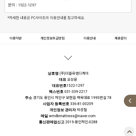
문의 :
1522-1297
*자세한 내용은 PC사이트의 이용안내를 참고하세요.
이용약관
개인정보취급방침
이용안내
제휴문의
상호명
(주)더블유엠디케이
대표
오상운
대표번호
1522-1297
팩스번호
031-339-2217
주소
경기도 용인시 처인구 모현읍 백옥대로 1995번길 78
사업자 등록번호
336-81-00209
개인정보 관리자
박성철
메일
wmdkmattress@naver.com
통신판매업신고
2019-용인처인-0288