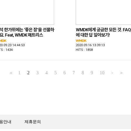
석 한가위에는 ‘좋은 잠’을 선물하
WMDK에게 궁금한 모든 것. FAQ
요. Feat, WMDK 매트리스
에 대한 답 알아보기!
20.09.23 14:44:53
2020.09.16 13:39:13
TS : 1434
HITS : 1858
1
2
3
4
5
6
7
8
9
10
<<
>
>>
용안내
제휴문의