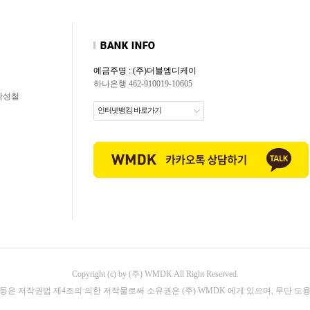
예금주명 : (주)더블엠디케이
하나은행 462-910019-10605
 박성철
인터넷뱅킹 바로가기
Copyright (c) by (주) WMDK All Right Reserved.
등은 저작권법 제4조의 의한 저작물로써 소유권은 (주) WMDK 에게 있으며, 무단 도