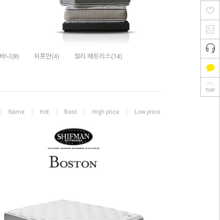
바니(8)
쉬프만(4)
씰리 매트리스(14)
Name
Hot
Best
High price
Low price