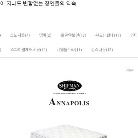
)
소노시즌(4)
엠마(2)
로얄앤보던(13)
부오닌판테(11)
인디
)
스파이널케어베딩(11)
비엠울트라(11)
킹스다운(13)
New