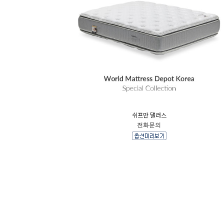
쉬프만 댈러스
전화문의