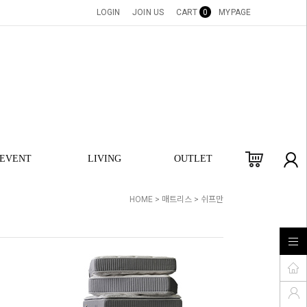
LOGIN
JOIN US
CART
0
MYPAGE
EVENT
LIVING
OUTLET
HOME
>
매트리스
>
쉬프만