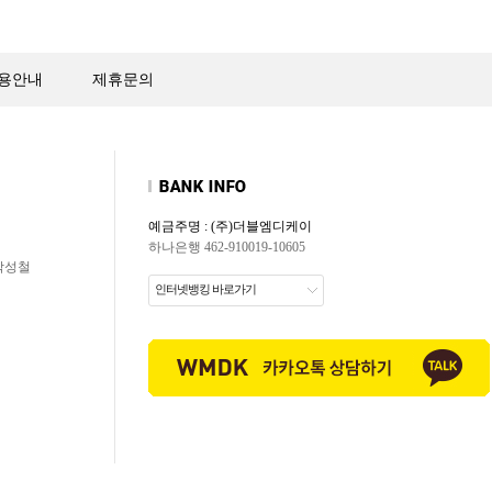
용안내
제휴문의
예금주명 : (주)더블엠디케이
하나은행 462-910019-10605
 박성철
인터넷뱅킹 바로가기