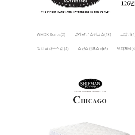
WMDK Series(2)
알레르망 스핑크스(13)
코알라(4
씰리 크라운쥬얼 (4)
스턴스앤포스터(6)
템퍼페딕(4