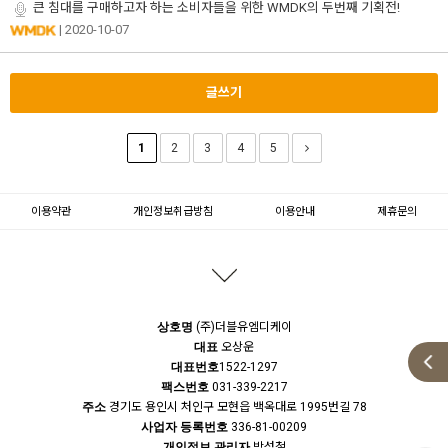
큰 침대를 구매하고자 하는 소비자들을 위한 WMDK의 두번째 기획전!
| 2020-10-07
글쓰기
1
2
3
4
5
이용약관
개인정보취급방침
이용안내
제휴문의
상호명
(주)더블유엠디케이
대표
오상운
대표번호
1522-1297
팩스번호
031-339-2217
주소
경기도 용인시 처인구 모현읍 백옥대로 1995번길 78
사업자 등록번호
336-81-00209
개인정보 관리자
박성철