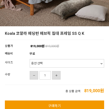
Koala 코알라 패딩턴 패브릭 침대 프레임 SS Q K
상품가
819,000원
819,000원
배송비
무료
사이즈
수량
819,000
원
총 상품 금액
구매하기