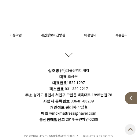
이용약관
개인정보취급방침
이용안내
제휴문의
문의하기
등록된 문의가 없습니다.
상호명
(주)더블유엠디케이
대표
오상운
대표번호
1522-1297
팩스번호
031-339-2217
주소
경기도 용인시 처인구 모현읍 백옥대로 1995번길 78
사업자 등록번호
336-81-00209
개인정보 관리자
박성철
메일
wmdkmattress@naver.com
통신판매업신고
2019-용인처인-0288
COPYRIGHT(C)
(주)더블유엠디케이
ALL RIGHTS RESERVED.