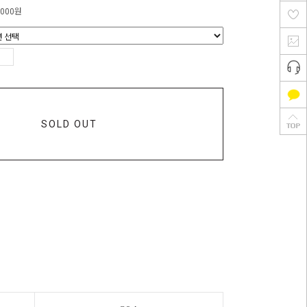
,000
원
SOLD OUT