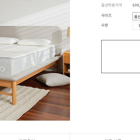
옵션적용가격
699
사이즈
수량