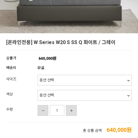
[온라인전용] W Series W20 S SS Q 화이트 / 그레이
상품가
640,000원
배송비
무료
사이즈
색상
수량
640,000
원
총 상품 금액