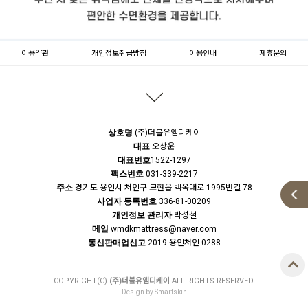
이용약관
개인정보취급방침
이용안내
제휴문의
문의하기
등록된 문의가 없습니다.
상호명
(주)더블유엠디케이
대표
오상운
대표번호
1522-1297
팩스번호
031-339-2217
주소
경기도 용인시 처인구 모현읍 백옥대로 1995번길 78
사업자 등록번호
336-81-00209
개인정보 관리자
박성철
메일
wmdkmattress@naver.com
통신판매업신고
2019-용인처인-0288
COPYRIGHT(C)
(주)더블유엠디케이
ALL RIGHTS RESERVED.