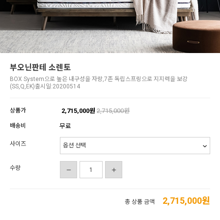
부오닌판테 소렌토
BOX System으로 높은 내구성을 자랑,7존 독립스프링으로 지지력을 보강
(SS,Q,EK)출시일:20200514
상품가
2,715,000원
2,715,000원
배송비
무료
사이즈
수량
2,715,000
원
총 상품 금액