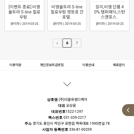
[이벤트 종료] 비엠
비엠울트라 S-line
씰리,비엠 단품 4
울트라 S-line 필로
필로우탑 영등포 칸
0% 템퍼페딕,스턴
우탑..
호텔..
스앤포스..
관리자 | 2019-03-25
관리자 | 2019-03-25
관리자 | 2019-03-25
6
7
이용약관
개인정보취급방침
이용안내
제휴문의
상호명
(주)더블유엠디케이
대표
오상운
대표번호
1522-1297
팩스번호
031-339-2217
주소
경기도 용인시 처인구 모현읍 백옥대로 1995번길 78
사업자 등록번호
336-81-00209